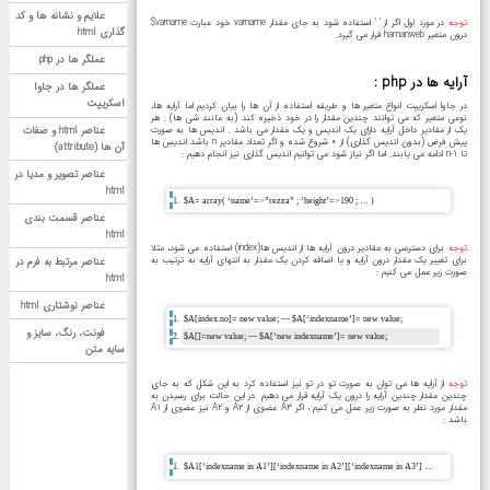
علایم و نشانه ها و کد
توجه
در مورد اول اگر از ‘ ‘ استفاده شود به جای مقدار varname خود عبارت varname$
گذاری html
درون متغیر hamanweb قرار می گیرد.
عملگر ها در php
آرایه ها در php :
عملگر ها در جاوا
اسکریپت
در جاوا اسکریپت انواع متغیر ها و طریقه استفاده از آن ها را بیان کردیم اما آرایه ها،
نوعی متغیر که می توانند چندین مقدار را در خود ذخیره کند (به مانند شی ها) . هر
یک از مقادیر داخل آرایه دارای یک اندیس و یک مقدار می باشد . اندیس ها به صورت
عناصر html و صفات
پیش فرض (بدون اندیس گذاری) از 0 شروع شده و اگر تعداد مقادیر n باشد اندیس ها
آن ها (attribute)
تا n-1 ادامه می یابند. اما اگر نیاز شود می توانیم اندیس گذاری نیز انجام دهیم :
عناصر تصویر و مدیا در
html
$A= array( ‘name’=>”rezza” ; ‘height’=>190 ; … )
عناصر قسمت بندی
html
توجه
برای دسترسی به مقادیر درون آرایه ها از اندیس ها(index) استفاده می شود، مثلا
برای تغییر یک مقدار درون آرایه و یا اضافه کردن یک مقدار به انتهای آرایه به ترتیب به
عناصر مرتبط به فرم در
صورت زیر عمل می کنیم :
html
عناصر نوشتاری html
$A[index.no]= new value; — $A[‘indexname’]= new value;
فونت، رنگ، سایز و
$A[]=new value; — $A[‘new indexname’]= new value;
سایه متن
توجه
از آرایه ها می توان به صورت تو در تو نیز استفاده کرد به این شکل که به جای
چندین مقدار چندین آرایه را درون یک آرایه قرار می دهیم .در این حالت برای رسیدن به
مقدار مورد نظر به صورت زیر عمل می کنیم ، اگر A3 عضوی از A2 و A2 نیز عضوی از A1
باشد :
$A1[‘indexname in A1’][‘indexname in A2’][‘indexname in A3’] …