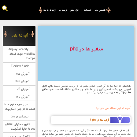
هامان وب
خدمات
ابزار سئو
درباره ما
ارتباط با ما
آنچه نیاز دارید.
متغیر ها در php
display , opacity ,
visibility جهت ایجاد
tooltips
Flexbox & Grid
آموزش css
آموزش html
همانطور که قبلا نیز به آن اشاره کردیم متغیر ها در برنامه نویسی عبارت های قابل
آموزش JS
تغییری می باشند که می توان از آن ها مکررا و با مقادیر مختلف استفاده نمود.
متغیر
ها در php
را به صورت زیر معرفی می کنند :
آموزش php
احراز هویت فرم ها با
آنچه در این مقاله می خوانید ...
استفاده از جاوا اسکریپت
انیمیشن در css
آرایه ها در php :!
تغییر محتوای html و
css با جاوا اسکریپت
برای معرفی متغیر ها در php ابتدا علامت $ را قرار داده سپس نام متغیر را می نویسیم و
یک مقدار به آن نسبت می دهیم ، توجه داشته باشید نام متغیر فقط می تواند شامل
تکنیک چیدمان در