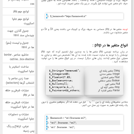
حروف بزرگ و کوچک انگلیسی ، اعداد و علامت _ باشد. همچنین اعداد به عنوان اولین
حرف نام متغیر نمی توانند قرار بگیرند. در زیر یک متغیر تعریف کرده ایم :
css
توابع مهم php
$_hamanweb=”https://hamanweb.ir”
توابع مهم جاوا
اسکریپت
توجه
متغیر ها در php حساس به حروف بزرگ و کوچک می باشند یعنی X$ و x$ دو
جدول گذاری جهت
متغیر متفاوت می باشند.
چیدمان سند html
جدول و لیست (منو)
انواع متغیر ها در php :
ها در html
در زبان برنامه نویسی php متغیر ها را به چندین نوع تقسیم کرده که خود php
حاشیه عناصر border ,
نوعشان را با توجه به عبارت نسبت داده شده به آن ها تشخیص می دهد و نیازی به
معرفی نوع متغیر (مانند زبان های دیگر) نیست. در زیر انواع متغیر ها را می توانید
outline , box-shadow
مشاهده کنید :
ساخت اسلایدر با
String متغیر رشته ای
جاوا اسکریپت
$_Strings=”hamanweb”;
Integer متغیر عددی
$_Integers=85;
Float متغیر اعشاری
$_Floats=17.85;
صدا زدن عناصر با
Boolean متغیر منطقی
$_Booleans=true;
انتخاب گرها (selectors)
Null متغیر تهی
$_Nulls=null;
Array متغیر آرایه ای
$_Arrays=(a,b,…);
عبارات شرطی و حلقه
Pointer متغیر اشاره گر
$_Pointers=&$_others;
ها در php
مقادیر متغیرهای رشته ای را بین ” ” یا ‘ ‘ قرار می دهند اما اگر بخواهیم متغیری را درون
عبارات شرطی و حلقه
یک رشته قرار دهیم به صورت زیر عمل می کنیم :
ها در جاوا اسکریپت
عبارات و دستورات
$hamanweb = “str1 $varname str2”;
جاوا اسکریپت
“str1” . $varname . “str2”;
عرض، ارتفاع و رنگ
‘str1’ . $varname . ‘str2’;
پس زمینه