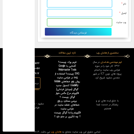
نام
*
ایمیل
*
وب‌ سایت
مختصری از هامان وب
تازه ترین مقالات
تماس با ما :
تیم مهندسی هـامـان
در سال
فریم ورک چیست؟
05137134577
1396 کار خود را در حوزه
آشنایی با Google
09376808058
طراحی وب سایت و انجام
Webmaster Tools
09159812817
پروژه های نوین ICT در شهر
SVG چیست؟ استفاده از
مقدس مشهد شروع کرد.
svg در طراحی سایت
روش رفع خطاهای Mobile
درخواست تماس
Usability کنسول جدید
گوگل (موبایل فرندلی)
الگوریتم مرغ مگس خوار
گوگل چیست ؟
آدرس :
با خلق ایده های نو و
بررسی عملکرد و رفع
مشهد - مجتمع ساینا طبقه یک -
پشتکار در خدمت شما
خطاهای نقشه سایت در
طراحی سایت هامان وب
هستیم.
طراحی سایت
الگوریتم پاندا گوگل چیست
؟ چه تاثیری بر سئو دارد ؟
تمامی حقوق این وب سایت متعلق به
هامان وب
می باشد. 2019