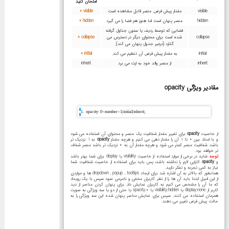
امتحان کنید
visible
مقدار پیش فرض. عنصر قابل مشاهده است
visible »
hidden
عنصر پنهان است اما هنوز هم فضا را می گیرد
hidden »
فضایی که توسط ردیف یا ستون جداول گرفته
collapse
شده است برای محتوای دیگر در دسترس می
collapse »
گذارد (درغیر جدول پنهان می کند).
initial
به مقدار پیش فرض آن تنظیم می کند.
initial »
inherit
از عنصر والد خود به ارث می برد
inherit
مقادیر ویژگی opacity
opacity: 0<number<1|initial|inherit;
از خاصیت
opacity
برای تغییر مقدار شفافیت یک عنصر و محتوای آن استفاده می شود
و با اعداد بین 0 تا 1 آن را مقدار دهی می کنیم و هرچه مقدار
opacity
به 1 نزدیک تر
باشد شفافیت عنصر کمتر می شود و هرچه مقدار آن به 0 نزدیک تر باشد عنصر شفاف
تر خواهد بود.
توجه
شاید در برخی از موارد استفاده از خاصیت visibility یا display برای شما بهتر باشد
و
opacity
کارایی لازم را نداشته باشد، پس باید برای استفاده از خاصیت شفافیت شما
نیاز به کمی تجربه و تفکر دارید.
همانطور که بالاتر به آن اشاره شد برای ایجاد dropdown , popup , tooltips ها و مواردی
از این قبیل ابتدا باید آن ها را از نظر کاربران مخفی و نامرعی نمود سپس با یک رویداد
که ما آن را مشخص می کنیم به کاربران نمایش داد. برای پنهان کردن عناصر از دید
کاربر از display:none یا visibility:hidden یا opacity:0 یا حتی از دو یا سه ویژگی به صورت
همزمان استفاده می کنند. سپس برای نمایش عناصر پنهان شده این سه ویژگی را به
حالت پیش فرض تغییر می دهند.