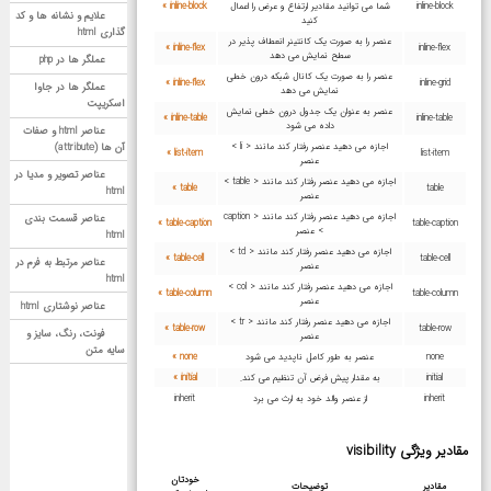
inline-block
شما می توانید مقادیر ارتفاع و عرض را اعمال
inline-block »
علایم و نشانه ها و کد
کنید
گذاری html
عنصر را به صورت یک کانتینر انعطاف پذیر در
inline-flex »
inline-flex
سطح نمایش می دهد
عملگر ها در php
عنصر را به صورت یک کانال شبکه درون خطی
inline-flex »
inline-grid
عملگر ها در جاوا
نمایش می دهد
اسکریپت
عنصر به عنوان یک جدول درون خطی نمایش
inline-table »
inline-table
داده می شود
عناصر html و صفات
اجازه می دهید عنصر رفتار کند مانند < li >
آن ها (attribute)
list-item »
list-item
عنصر
عناصر تصویر و مدیا در
اجازه می دهید عنصر رفتار کند مانند < table >
table »
table
html
عنصر
اجازه می دهید عنصر رفتار کند مانند < caption
عناصر قسمت بندی
table-caption »
table-caption
> عنصر
html
اجازه می دهید عنصر رفتار کند مانند < td >
table-cell »
table-cell
عناصر مرتبط به فرم در
عنصر
html
اجازه می دهید عنصر رفتار کند مانند < col >
table-column »
table-column
عنصر
عناصر نوشتاری html
اجازه می دهید عنصر رفتار کند مانند < tr >
table-row »
table-row
فونت، رنگ، سایز و
عنصر
سایه متن
none
عنصر به طور کامل ناپدید می شود
none »
initial
به مقدار پیش فرض آن تنظیم می کند.
initial »
inherit
از عنصر والد خود به ارث می برد
inherit
مقادیر ویژگی visibility
خودتان
مقادیر
توضیحات