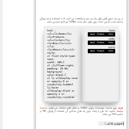
در زیر یک منوی افقی دارای یک زیر منو را مشاهده می کنید که با استفاده از سه ویژگی
ساخته شده که این حالت برای موارد دیگر مانند tooltips نیز قابل اجرا می باشد.
display
html :
<ul><li>Home</li>
About
Products
Home
<li>Products
visibility
<ul><li>Car</li>
About
Products
Home
<li>Bus</li></ul>
</li>
opacity
<li>About</li></ul>
About
Products
Home
style:
ul {list-style-type:
none;
width: 30%;}
ul >li{float:right;
padding: 2% 6%;
background-
color:black;}
ul li ul{display:none
or opacity:0 or
visibility:hidden}
li:hover
ul{display:block or
opacity:1 or
visibility:visible}
توجه
برای ساخت توضیحات پنهان tooltips به شکل های مختلف می توانید به
اینجا
مراجعه نمایید. اما یکی از راحت ترین راه های ساختن آن استفاده از ویژگی title در
عناصر html می باشد.
همچنین بخوانید...!