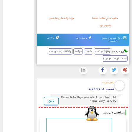
حاشیه عناصر border , outline
فونت، رنگ، سایز و سایه متن
, box-shadow
تاریخ آخرین بروز رسانی:
نویسنده: رضا
3795 بار
2019/06/28
برچسب ها:
display در css3
opacity
tooltips
visibility در css چیست
ساخت فهرست تو در تو
Coadoteed
دسامبر 8, 2020 در 9:49 ق.ظ
Mastitis Keflex Thejen cialis without prescription Fuptet
پاسخ
Normal Dosage For Keflex
دیدگاهتان را بنویسید