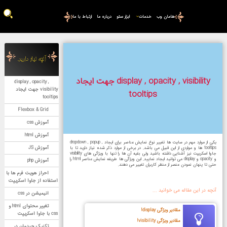
هامان وب
خدمات
ابزار سئو
درباره ما
ارتباط با ما
آنچه نیاز دارید.
display , opacity , visibility جهت ایجاد
display , opacity ,
visibility جهت ایجاد
tooltips
tooltips
Flexbox & Grid
آموزش css
آموزش html
یکی از موارد مهم در سایت ها تغییر نوع نمایش عناصر برای ایجاد dropdown , popup ,
آموزش JS
tooltips ها و مواردی از این قبیل می باشد. در برخی از موارد ذکر شده نیاز دارید تا با
جاوا اسکریپت نیز آشنایی داشته باشید ولی بقیه آن ها را تنها با ویژگی های visibility
و opacity و display می توانید ایجاد نمایید. این ویژگی ها طریقه نمایش عناصر html را
آموزش php
حتی تا پنهان نمودن عنصر از منظر کاربران تغییر می دهند.
احراز هویت فرم ها با
استفاده از جاوا اسکریپت
آنچه در این مقاله می خوانید ...
انیمیشن در css
تغییر محتوای html و
مقادیر ویژگی display!
css با جاوا اسکریپت
مقادیر ویژگی visibility!
تکنیک چیدمان در