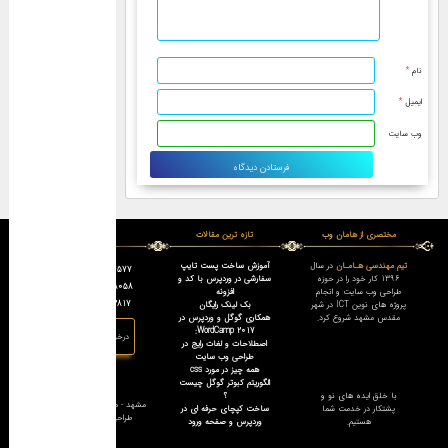
نام
*
ایمیل
*
وب‌ سایت
مختصری از هامان وب
تازه ترین مقالات
تماس با ما :
تیم مهندسی هـامـان
در سال
آموزش ساخت پست تایپ
05137134577
1396 کار خود را در حوزه
سفارشی در وردپرس با کد و
09376808058
طراحی وب سایت و انجام
افزونه
09159812817
پروژه های نوین ICT در شهر
بک لینک رایگان
مقدس مشهد شروع کرد.
همکاری گوگل و وردپرس در
WordCamp 2017:
درخواست تماس
اصطلاحات و لغات رایج در
طراحی وب سایت
همه چیز در مورد css
الگوریتم کبوتر گوگل چیست
آدرس :
با خلق ایده های نو و
؟
مشهد - مجتمع ساینا طبقه یک -
پشتکار در خدمت شما
ساخت کپچای حرفه ای در
طراحی سایت هامان وب
هستیم.
وردپرس و صفحه ورود