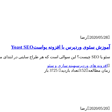
2020/05/28
رضا
آموزش سئوی وردپرس با افزونه یواستYoast SEO
سئو یا SEO چیست؟ این سوالی است که هر طراح سایتی در ابتدای مسیر با آن مواجه می‌شود. در واقع واژه SEO مخفف واژگان search Engine Optimization و
افزونه های وردپرس
بهینه سازی و سئو
زمان مطالعه
3:52
تعداد بازدید
3725 بار
2020/05/20
رضا