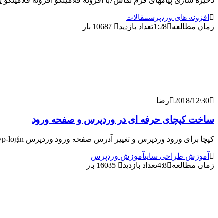
ذخیره سازی پیامهای فرم تماس7با افزونه فلامینگو افزونه فلامینگو یک افزونه ذخیره سازی پیام است،که به صورت اختصاصی برای فرم تماس۷ ساخته شده است. همان طور که میدانید
افزونه های وردپرس
مقالات
زمان مطالعه
1:28
تعداد بازدید
10687 بار
2018/12/30
رضا
ساخت کپچای حرفه ای در وردپرس و صفحه ورود
کپچا برای ورود وردپرس و تغییر آدرس صفحه ورود وردپرس wp-login برای کپچا برای ورود وردپرس و تغییر آدرس صفحه ورود وردپرس چندین روش وجود دارد که ما
آموزش طراحی سایت
آموزش وردپرس
زمان مطالعه
4:8
تعداد بازدید
16085 بار