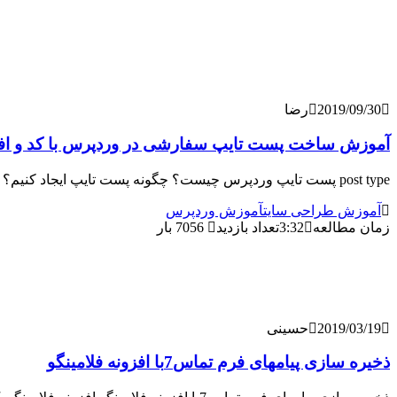
2019/09/30
رضا
آموزش ساخت پست تایپ سفارشی در وردپرس با کد و افز
post type پست تایپ وردپرس چیست؟ چگونه پست تایپ ایجاد کنیم؟ یکی از قابلیت های مفیدی که وردپرس دارد. امکان ساخت پست تایپ سفارشی می باشد. در این
آموزش طراحی سایت
آموزش وردپرس
زمان مطالعه
3:32
تعداد بازدید
7056 بار
2019/03/19
حسینی
ذخیره سازی پیامهای فرم تماس7با افزونه فلامینگو