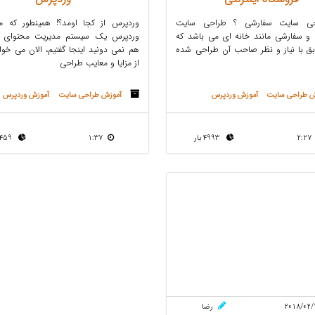
حی سایت سفارشی ؟ طراحی سایت
وردپرس از کجا اومد؟! همینطور که م
و سفارشی مانند خانه‌ ای می باشد که
وردپرس یک سیستم مدیریت محتوای سا
ابق با نیاز و نظر صاحب آن طراحی شده
هم نمی دونید اینجا گفتیم، الان می خوای
از مزایا و معایب طراحی
ش طراحی سایت
آموزش وردپرس
آموزش طراحی سایت
آموزش وردپرس
2:27
4993 بار
1:37
5459 بار
2018/02/
رضا