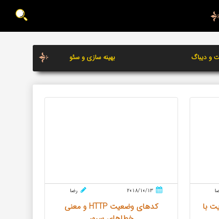
ت و دیباگ
بهینه سازی و سئو
ا
2018/10/13
رضا
ت با
کدهای وضعیت HTTP و معنی
خطاهای سرور