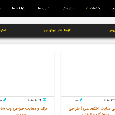
وب
خدمات
ابزار سئو
درباره ما
ارتباط با ما
پرس
افزونه های وردپرس
امنی
2018/12/
رضا
2018/10/24
رض
ی سایت اختصاصی | طراحی
مزایا و معایب طراحی وب سای
فروشگاه اینترنتی
وردپرس