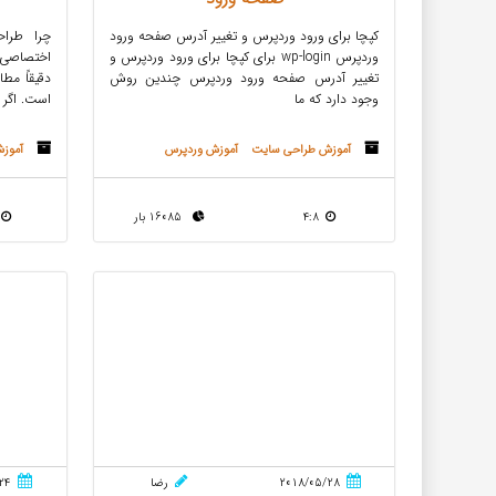
کپچا برای ورود وردپرس و تغییر آدرس صفحه ورود
چرا طرا
وردپرس wp-login برای کپچا برای ورود وردپرس و
اختصاصی 
تغییر آدرس صفحه ورود وردپرس چندین روش
دقیقاً مط
وجود دارد که ما
است. اگر
آموزش طراحی سایت
آموزش وردپرس
آموز
4:8
16085 بار
2018/05/28
رضا
24