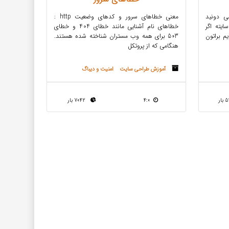
ی دونید
معنی خطاهای سرور و کدهای وضعیت http :
یته اگر
خطاهای نام آشنایی مانند خطای 404 و خطای
م براتون
503 برای همه وب مستران شناخته شده هستند.
هنگامی که از پروتکل
آموزش طراحی سایت
امنیت و دیباگ
4:0
7042 بار