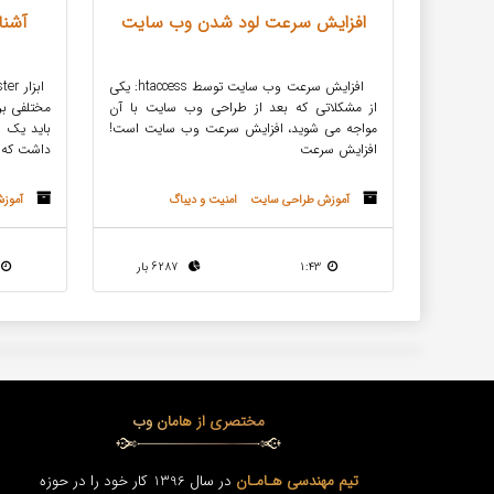
افزایش سرعت لود شدن وب سایت
افزایش سرعت وب سایت توسط htaccess: یکی
از مشکلاتی که بعد از طراحی وب سایت با آن
مختلفی برا
مواجه می شوید، افزایش سرعت وب سایت است!
باید یک 
افزایش سرعت
داشت که
آموزش طراحی سایت
امنیت و دیباگ
آموز
1:43
6287 بار
مختصری از هامان وب
تیم مهندسی هـامـان
در سال 1396 کار خود را در حوزه