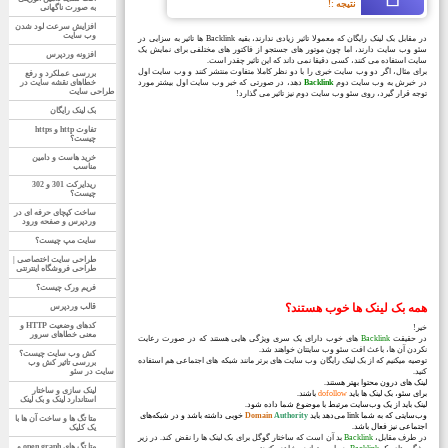
نتیجه :!
به صورت ناگهانی
افزایش سرعت لود شدن
وب سایت
در مقابل بک لینک رایگان که معمولا تاثیر زیادی ندارند، بقیه Backlink ها تاثیر به سزایی در
سئو وب سایت دارند، اما چون موتور های جستجو از فاکتور های مختلفی برای نمایش یک
افزونه وردپرس
سایت استفاده می کنند، کسی دقیقا نمی داند که این تاثیر چقدر است.
برای مثال، اگر دو وب سایت خبری را با دو نظر کاملا متفاوت منتشر کنند و وب سایت اول
بررسی عملکرد و رفع
در خبرش به وب سایت دوم
Backlink
دهد، در صورتی که خبر وب سایت اول بیشتر مورد
خطاهای نقشه سایت در
طراحی سایت
توجه قرار گیرد، روی سئو وب سایت دوم نیز تاثیر می گذارد!
بک لینک رایگان
تفاوت http و https
چیست؟
خرید هاست و دامین
مناسب
ریدایرکت 301 و 302
چیست؟
ساخت کپچای حرفه ای در
وردپرس و صفحه ورود
سایت مپ چیست؟
طراحی سایت اختصاصی |
طراحی فروشگاه اینترنتی
فریم ورک چیست؟
همه بک لینک ها خوب هستند؟
قالب وردپرس
کدهای وضعیت HTTP و
خیر!
معنی خطاهای سرور
در حقیقت
Backlink
های خوب دارای یک سری ویژگی هایی هستند که در صورت رعایت
نکردن آن ها، باعث افت سئو وب سایتتان خواهند شد.
کش وب سایت چیست؟
توصیه میکنیم که از بک لینک رایگان وب سایت های برتر مانند شبکه های اجتماعی هم استفاده
بررسی تاثیر کش وب
کنید.
سایت در سئو
لینک های درون محتوا بهتر هستند.
لینک سازی و ساختار
برای سئو، بک لینک ها باید
dofollow
باشند.
استاندارد لینک و بک لینک
لینک باید از یک وب‌سایت مرتبط با موضوع شما داده شود.
وب‌سایتی که به شما link می‌دهد باید
Authority
Domain
خوبی داشته باشد و در شبکه‌های
متا تگ ها و ساخت آن ها با
اجتماعی نیز فعال باشد.
یک کلیک
در طرف مقابل،
Backlink
بد آن است که ساختار گوگل برای بک لینک ها را نقض کند. در زیر
متا تگ های open graph و