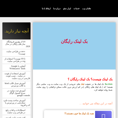
هامان وب
خدمات
ابزار سئو
درباره ما
ارتباط با ما
آنچه نیاز دارید.
بک لینک رایگان
8 تا از بهترین فروشگاه
ساز های رایگان در سال
2020
mvc در طراحی سایت
چیست؟
SVG چیست؟ استفاده از
svg در طراحی سایت
آشنایی با Google
Webmaster Tools
آموزش استفاده از فونت
در سایت – نصب فونت
فارسی در وب سایت
بک لینک چیست؟ بک لینک رایگان ؟
آموزش تبدیل قالب html
Backlink
بک لینک ها در حقیقت
لینک
های خروجی از یک وب سایت به وب سایتی دیگر
به قالب وردپرس
هستند! که ( بک لینک های رایگان )در کم ارزش ترین حالت ممکن ترافیکی را روی سایت
شما روانه خواهند کرد.
آموزش ثبت سایت در
سرچ کنسول گوگل
google console
آموزش ساخت پست تایپ
سفارشی در وردپرس با
آنچه در این مقاله می خوانید ...
کد و افزونه
اصطلاحات و لغات رایج
در طراحی وب سایت
همه بک لینک ها خوب هستند؟!
افت شدید دامین اتوریتی