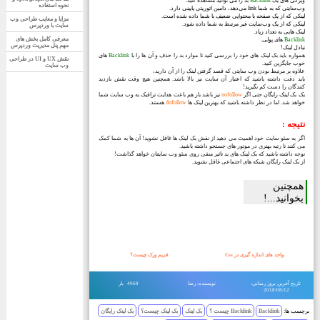
ویژگی های یک
Backlink
بد را می توانید مشاهده کنید:
نحوه استفاده
وب‌سایتی که به شما link می‌دهد، دامین اتوریتی پایینی دارد.
لینکی که از یک صفحه با محتوایی ضعیف با شما داده ‌شده است.
مزایا و معایب طراحی وب
لینکی که از یک وب‌سایت غیر مرتبط به شما داده شود.
سایت با وردپرس
لینک هایی به تعداد زیاد.
معرفی کامل بخش های
Backlink
های پولی.
مهم پنل مدیریت وردپرس
تبادل لینک!
همواره باید بک لینک های خود را بررسی کنید تا موارد بد را حذف و آن ها را با
Backlink
های
نقش UX و UI در طراحی
خوب جایگزین کنید.
وب سایت
علاوه بر مرتبط بودن وب سایتی که قصد گرفتن لینک را از آن دارید،
باید دقت داشته باشید که اعتبار آن سایت نیز بالا باشد. همچنین هیچ وقت نقش بازدید
کنندگان را دست کم نگیرید!
یک بک لینک رایگان حتی اگر
nofollow
نیز باشد باز هم باعث هدایت ترافیک به وب سایت شما
خواهد شد. اما در نظر داشته باشید که بهترین لینک ها
dofollow
هستند.
نتیجه :
اگر به سئو سایت خود اهمیت می دهید از نقش بک لینک ها غافل نشوید! آن ها به شما کمک
می کنند تا رتبه بهتری در موتور های جستجو داشته باشید.
توجه داشته باشید که بک لینک های بد تاثیر منفی روی سئو وب سایتتان خواهد گذاشت!
از بک لینک رایگان شبکه های اجتماعی غافل نشوید.
همچنین
بخوانید...!
واحد های اندازه گیری در Css
فریم ورک چیست؟
تاریخ آخرین بروز رسانی:
نویسنده: رضا
4968 بار
2018/08/12
برچسب ها:
Backlink
Backlink چیست ؟
بک لینک
بک لینک چیست؟
بک لینک رایگان