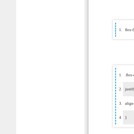
flex-
.flex
justi
align-
}