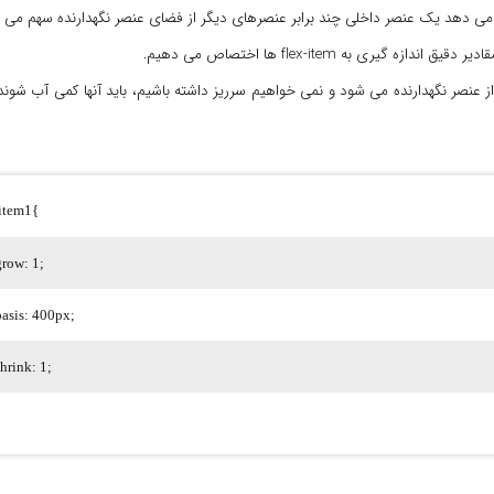
-item1{
grow: 1;
basis: 400px;
shrink: 1;