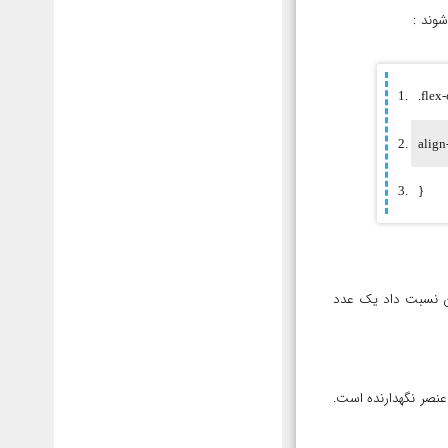
.flex
align
}
قداری که به این ویژگی می توان نسبت داد یک عدد
هد قابلیت انعطاف پذیر بودن اندازه flex-item ها نسبت به فضای عنصر نگهدارنده است.