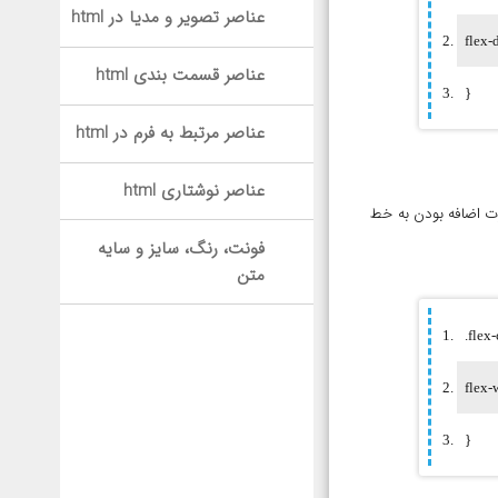
عناصر تصویر و مدیا در html
flex-
عناصر قسمت بندی html
}
عناصر مرتبط به فرم در html
عناصر نوشتاری html
می گردد flex-wrap می باشد. به وسیله این ویژگی می توان کنترل کرد که عناصر flex-item در صورت اضافه بودن به خط
فونت، رنگ، سایز و سایه
متن
.flex
flex-
}