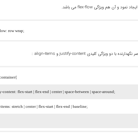
آن هم ویژگی flex-flow می باشد.
flow: row wrap;
-container{
fy-content: flex-start | flex-end | center | space-between | space-around;
items: stretch | center | flex-start | flex-end | baseline;