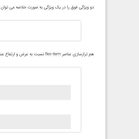
دو ویژگی فوق را در یک ویژگی به صورت خلاصه می توان ایجاد نمود و 
هم ترازسازی عناصر flex-item نسبت به عرض و ارتفاع عنصر نگهدارنده با دو ویژگی کلیدی justify-content و align-items :