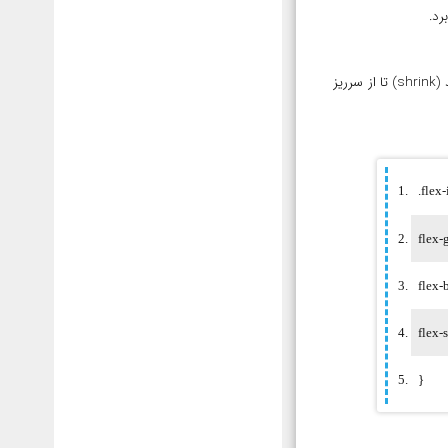
flex-shrink : زمانی که جمع اندازه های flex-item بیشتر از عنصر نگهدارنده می شود و نمی خواهیم سرریز داشته باشیم، باید آنها کمی آب شوند (shrink) تا از سرریز
.flex
flex-
flex-
flex-
}