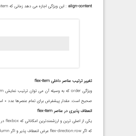
align-content
: این ویژگی اجازه می دهد زمانی که flex-item بیشتر از یک ردیف هستند بتوانند نسبت به ارتفاع عنصر نگهدارنده هم ترازسازی شوند :
تغییر ترتیب عناصر داخلی flex-item
صحیح است. مقدار پیشفرض برای تمام عنصرها عدد 0 است.
انعطاف پذیری در عناصر flex-item
که اگر flex-direction:row عرض انعطاف پذیر و اگر flex-direction:column ارتفاع انعطاف پذیر خواهد بود. به سه ویژگی زیر توجه فرمایید :