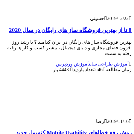
2019/
حسینی
فروشگاه ساز های رایگان در ایران کدامند ؟ با رشد روز
ضای مجازی و دنیای دیجیتال ، بیشتر کسب و کار ها رفته
ه سمت
 طراحی سایت
آموزش وردپرس
طالعه
2:46
تعداد بازدید
4443 بار
2019/
رضا
روش رفع خطاهای Mobile Usability کنسول جدید