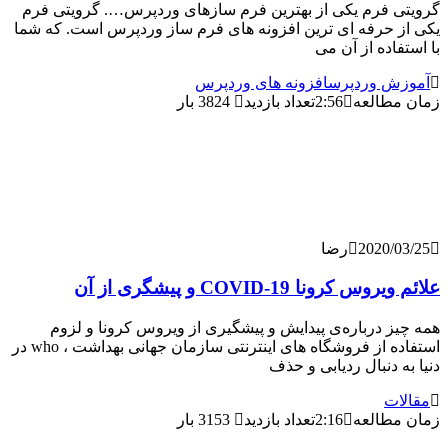
 فرم یکی از بهترین فرم سازهای وردپرس…. گرویتی فرم
حرفه ای ترین افزونه های فرم ساز وردپرس است. که شما
اده از آن می
 وردپرس
افزونه های وردپرس
طالعه
2:56
تعداد بازدید
3824 بار
2020/
رضا
رونا COVID-19 و پیشگری از آن
 درباره‌ی پیدایش و پیشگیری از ویروس کرونا و لزوم
استفاده از فروشگاه های اینترنتی سازمان جهانی بهداشت ، who در
 دنبال ردیابی و حذف
ت
طالعه
2:16
تعداد بازدید
3153 بار