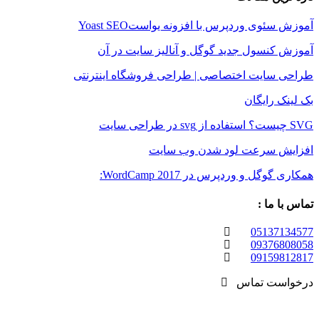
وی وردپرس با افزونه یواستYoast SEO
نسول جدید گوگل و آنالیز سایت در آن
سایت اختصاصی | طراحی فروشگاه اینترنتی
 رایگان
 سرعت لود شدن وب سایت
ل و وردپرس در WordCamp 2017:
 ما :
05137
09376
09159
ست تماس