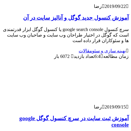
2019/
رضا
کنسول جدید گوگل و آنالیز سایت در آن
سرچ کنسول google search console یا کنسول گوگل ابزار قدرتمندی
 گوگل در اختیار طراحان وب سایت و صاحبان وب سایت
وکاران قرار داده است
 سازی و سئو
مقالات
طالعه
6:4
تعداد بازدید
6072 بار
2019/
رضا
آموزش ثبت سایت در سرچ کنسول گوگل google
c