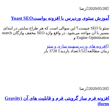
2020/
رضا
ئوی وردپرس با افزونه یواستYoast SEO
سئو یا SEO چیست؟ این سوالی است که هر طراح سایتی در ابتدای
مسیر با آن مواجه می‌شود. در واقع واژه SEO مخفف واژگان search
Engine Opti و
ه های وردپرس
بهینه سازی و سئو
طالعه
3:52
تعداد بازدید
3728 بار
2020/
رضا
افزونه فرم ساز گرویتی فرم و قابلیت های آن (Gravity