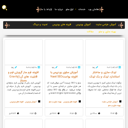
هامان وب
خدمات
ابزار سئو
درباره ما
ارتباط با ما
آموزش طراحی سایت
آموزش وردپرس
افزونه های وردپرس
امنیت و دیباگ
بهینه سازی و سئو
مقالات
2021/03/04
رضا
2020/05/28
رضا
2020/05/20
رضا
لینک سازی و ساختار
آموزش سئوی وردپرس با
افزونه فرم ساز گرویتی فرم و
استاندارد لینک و بک لینک
افزونه یواستYoast SEO
قابلیت های آن (Gravity
form)
چگونه لینک سازی کنیم تا بهترین نتیجه
سئو یا SEO چیست؟ این سوالی است که
گرویتی فرم یکی از بهترین فرم سازهای
را در بک لینک بگیریم! در لینک سازی بک
هر طراح سایتی در ابتدای مسیر با آن
وردپرس…. گرویتی فرم یکی از حرفه ای
لینک ها انواع مختلفی دارند اما معروف
مواجه می‌شود. در واقع واژه SEO مخفف
ترین افزونه های فرم ساز وردپرس است.
ترین آن ها لینک های
واژگان search Engine Optimization و
که شما با استفاده از آن می
آموزش طراحی سایت
افزونه های وردپرس
بهینه سازی و سئو
آموزش وردپرس
افزونه های وردپرس
بهینه سازی و سئو
4:23
2400 بار
3:52
3728 بار
2:56
3824 بار