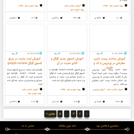
سایت در
بهینه سازی و سئو
مقالات
آموزش طراحی سایت
بهینه سازی و سئو
مقالات
بهینه سازی و سئو
2:0
7546 بار
4:39
5420 بار
3:7
5568 بار
2019/09/30
رضا
2019/09/22
رضا
2019/09/15
رضا
آموزش ساخت پست تایپ
آموزش کنسول جدید گوگل و
آموزش ثبت سایت در سرچ
سفارشی در وردپرس با کد و
آنالیز سایت در آن
کنسول گوگل google console
افزونه
post type پست تایپ وردپرس
سرچ کنسول google search console یا
راهنمای ثبت سایت در سرچ کنسول نسخه
چیست؟ چگونه پست تایپ ایجاد کنیم؟
کنسول گوگل ابزار قدرتمندی است که گوگل
جدید google search console ابزار
یکی از قابلیت های مفیدی که وردپرس
در اختیار طراحان وب سایت و صاحبان
قدرتمندی است که گوگل در اختیار وب
دارد. امکان ساخت پست تایپ سفارشی
وب سایت ها و سئوکاران قرار داده است
مستران و صاحبان وب سایت ها قرار داده
می باشد. در این
است.
آموزش طراحی سایت
آموزش وردپرس
بهینه سازی و سئو
مقالات
آموزش طراحی سایت
بهینه سازی و سئو
3:32
7058 بار
6:4
6072 بار
2:29
6368 بار
1
2
3
…
5
بعدی »
مختصری از هامان وب
تازه ترین مقالات
تماس با ما :