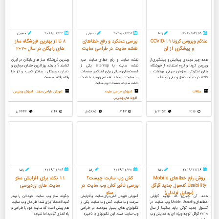
2020/03/25
رضا
2020/02/28
حسینی
2019/12/22
حسینی
علائم ویروس کرونا COVID-19
بررسی عملکرد و رفع خطاهای
8 تا از بهترین فروشگاه ساز
و پیشگری از آن
نقشه سایت در طراحی سایت
های رایگان در سال 2020
همه چیز درباره‌ی پیدایش و پیشگیری از
نقشه سایت و رفع خطای سایت مپ
بهترین فروشگاه ساز های رایگان در ایران
ویروس کرونا و لزوم استفاده از فروشگاه
نقشه سایت یا sitemap یکی از
کدامند ؟ با رشد روز افزون فضای مجازی و
های اینترنتی سازمان جهانی بهداشت ،
قسمت‌های حیاتی برای ایندکس صفحات
دنیای دیجیتال ، بیشتر کسب و کار ها
who در دنیا به دنبال ردیابی و حذف
وب‌سایت می‌باشد. شما می‌توانید با کمک
رفته رفته به سمت
نقشه سایت، صفحات وب‌سایت
مقالات
آموزش طراحی سایت
آموزش طراحی سایت
آموزش وردپرس
افزونه های وردپرس
2:16
3153 بار
7:47
5665 بار
2:46
4443 بار
2019/11/16
رضا
2019/10/20
رضا
2019/10/08
رضا
روش رفع خطاهای Mobile
کش وب سایت چیست؟
۱۱ نکته برای افزایش سئو
Usability کنسول جدید گوگل
بررسی تاثیر کش وب سایت در
سایت های وردپرسی
(موبایل فرندلی)
سئو
همه آن چیزی که درباره گزارش
آموزش افزودن کش برای سایت و افزایش
چگونه سئو وب سایت خودتان را بهتر
خطاهایMobile Usability وب سایت در
سرعت وب سایت کش وب سایت یکی از
کنید! احتمالا برای شما طراحان وب سایت
کنسول جدید گوگل باید بدانید! از سال
تکنولوژی های بسیار سودمند در طراحی
هم پیش آمده که سایت خود را طراحی و
2018 گوگل توجه ویژه ای به نمایش وب
وب سایت است. این تکنولوژی با ذخیره
راه اندازی کردید اما نتیجه