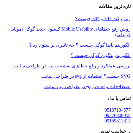
ین مقالات
3 چیست؟
روش رفع خطاهای Mobile Usability کنسول جدید گوگل (موبایل
م پاندا گوگل چیست ؟ چه تاثیری بر سئو دارد ؟
م پنگوئن گوگل چیست ؟
عملکرد و رفع خطاهای نقشه سایت در طراحی سایت
ات و لغات رایج در طراحی وب سایت
 ما :
05137
09376
09159
ست تماس