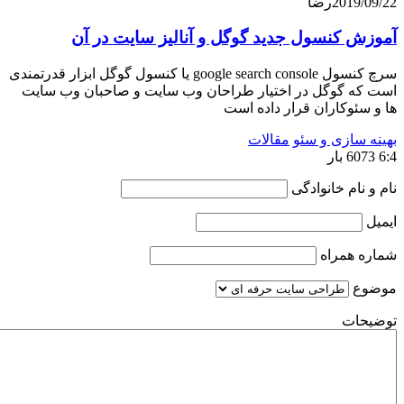
201
رضا
کنسول جدید گوگل و آنالیز سایت در آن
سرچ کنسول google search console یا کنسول گوگل ابزار قدرتمندی
 گوگل در اختیار طراحان وب سایت و صاحبان وب سایت
وکاران قرار داده است
ازی و سئو
مقالات
ام خانوادگی
همراه
ت