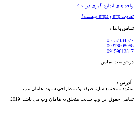
 اندازه گیری در Css
 ما :
05137
09376
09159
ست تماس
:
 مجتمع ساینا طبقه یک - طراحی سایت هامان وب
حقوق این وب سایت متعلق به
هامان وب
می باشد. 2019