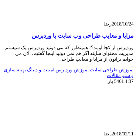
201
رضا
 و معایب طراحی وب سایت با وردپرس
 از کجا اومد؟! همینطور که می دونید وردپرس یک سیستم
محتوای سایته اگر هم نمی دونید اینجا گفتیم، الان می
راتون از مزایا و معایب طراحی
 طراحی سایت
آموزش وردپرس
امنیت و دیباگ
بهینه سازی
قالات
201
رضا