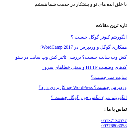
ایده های نو و پشتکار در خدمت شما هستیم.
ین مقالات
م کبوتر گوگل چیست ؟
ل و وردپرس در WordCamp 2017:
سایت چیست؟ بررسی تاثیر کش وب سایت در سئو
 و معنی خطاهای سرور
مپ چیست؟
WordPre چه کاربردی دارد؟
تم مرغ مگس خوار گوگل چیست ؟
 ما :
05137
09376