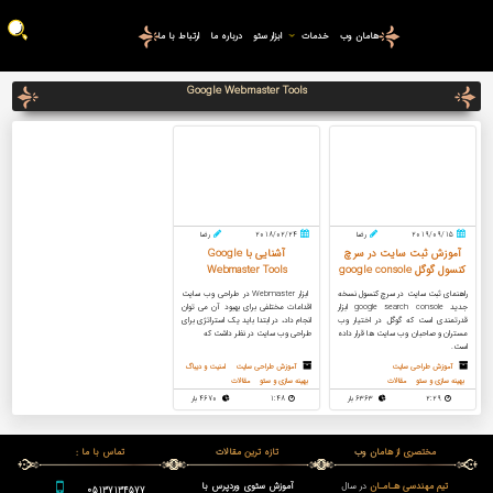
هامان وب
خدمات
ابزار سئو
درباره ما
ارتباط با ما
Google Webmaster Tools
2019/09/15
رضا
2018/02/24
رضا
آموزش ثبت سایت در سرچ
آشنایی با Google
کنسول گوگل google console
Webmaster Tools
راهنمای ثبت سایت در سرچ کنسول نسخه
ابزار Webmaster در طراحی وب سایت
جدید google search console ابزار
اقدامات مختلفی برای بهبود آن می توان
قدرتمندی است که گوگل در اختیار وب
انجام داد، در ابتدا باید یک استراتژی برای
مستران و صاحبان وب سایت ها قرار داده
طراحی وب سایت در نظر داشت که
است.
آموزش طراحی سایت
آموزش طراحی سایت
امنیت و دیباگ
بهینه سازی و سئو
مقالات
بهینه سازی و سئو
مقالات
2:29
6363 بار
1:48
4670 بار
مختصری از هامان وب
تازه ترین مقالات
تماس با ما :
تیم مهندسی هـامـان
در سال
آموزش سئوی وردپرس با
05137134577