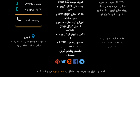
1396 کار خود را در حوزه
افزونه یواستYoast SEO
09376808058
طراحی وب سایت و انجام
واحد های اندازه گیری در
09159812817
پروژه های نوین ICT در شهر
Css
مقدس مشهد شروع کرد.
متا تگ های open graph و
نحوه استفاده
درخواست تماس
آموزش ثبت سایت در سرچ
کنسول گوگل google
console
الگوریتم کبوتر گوگل چیست
آدرس :
با خلق ایده های نو و
؟
مشهد - مجتمع ساینا طبقه یک -
پشتکار در خدمت شما
کدهای وضعیت HTTP و
طراحی سایت هامان وب
هستیم.
معنی خطاهای سرور
الگوریتم پنگوئن گوگل
چیست ؟
تمامی حقوق این وب سایت متعلق به
هامان وب
می باشد. 2019