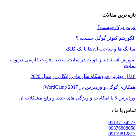
ین مقالات
رک چیست؟
م کبوتر گوگل چیست ؟
ها و ساخت آن ها با یک کلیک
استفاده از فونت در سایت – نصب فونت فارسی در وب
ل و وردپرس در WordCamp 2017:
رفع مشکلات آن
 ما :
05137
09376
09159