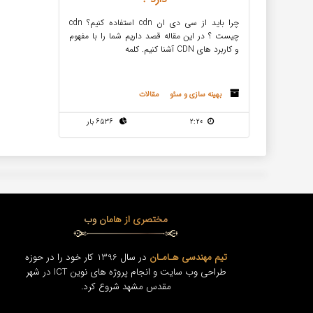
چرا باید از سی دی ان cdn استفاده کنیم؟ cdn
چیست ؟ در این مقاله قصد داریم شما را با مفهوم
و کاربرد های CDN آشنا کنیم. کلمه
بهینه سازی و سئو
مقالات
2:20
6536 بار
مختصری از هامان وب
تیم مهندسی هـامـان
در سال 1396 کار خود را در حوزه
طراحی وب سایت و انجام پروژه های نوین ICT در شهر
مقدس مشهد شروع کرد.