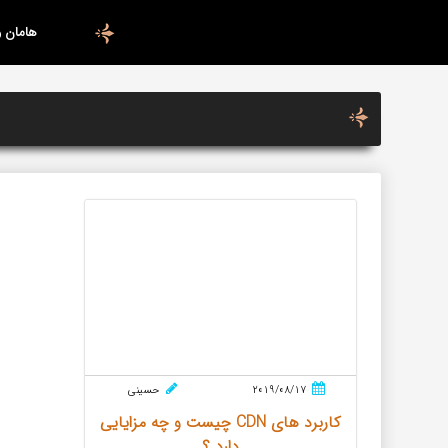
هامان 
2019/08/17
حسینی
کاربرد های CDN چیست و چه مزایایی
دارد ؟