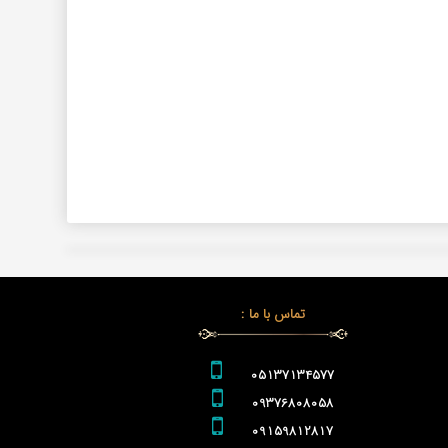
تماس با ما :
05137134577
09376808058
09159812817