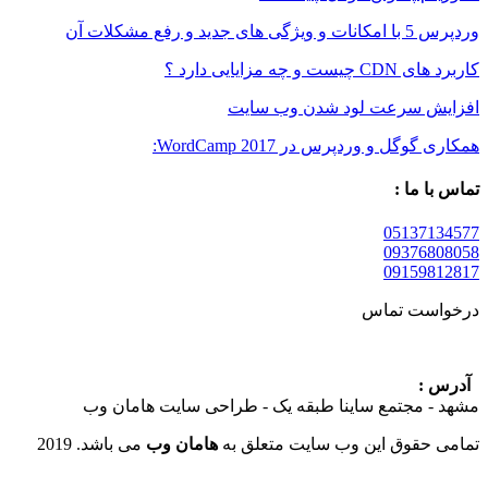
رفع مشکلات آن
 مزایایی دارد ؟
 سرعت لود شدن وب سایت
ل و وردپرس در WordCamp 2017:
 ما :
05137
09376
09159
ست تماس
:
 مجتمع ساینا طبقه یک - طراحی سایت هامان وب
حقوق این وب سایت متعلق به
هامان وب
می باشد. 2019