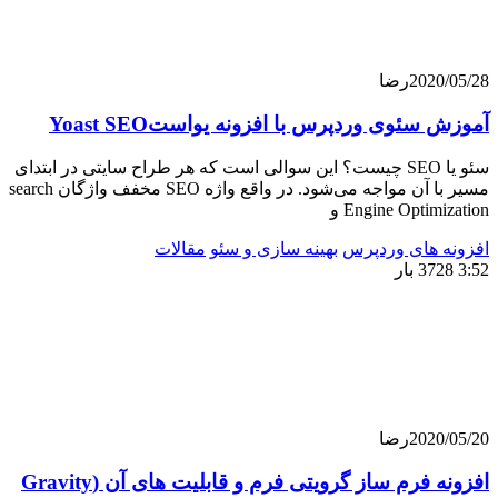
202
رضا
ئوی وردپرس با افزونه یواستYoast SEO
سئو یا SEO چیست؟ این سوالی است که هر طراح سایتی در ابتدای
مسیر با آن مواجه می‌شود. در واقع واژه SEO مخفف واژگان search
Engine Opti و
 های وردپرس
بهینه سازی و سئو
مقالات
202
رضا
افزونه فرم ساز گرویتی فرم و قابلیت های آن (Gravity