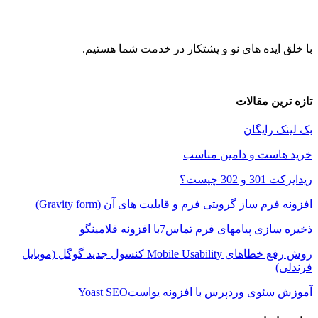
ایده های نو و پشتکار در خدمت شما هستیم.
ین مقالات
 رایگان
است و دامین مناسب
3 چیست؟
م ساز گرویتی فرم و قابلیت های آن (Gravity form)
 پیامهای فرم تماس7با افزونه فلامینگو
روش رفع خطاهای Mobile Usability کنسول جدید گوگل (موبایل
وی وردپرس با افزونه یواستYoast SEO