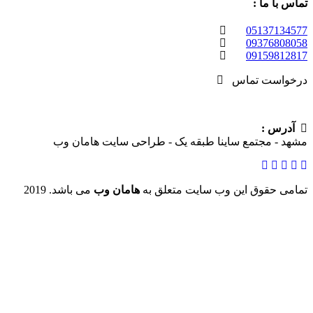
 ما :
05137
09376
09159
ست تماس
 :
 مجتمع ساینا طبقه یک - طراحی سایت هامان وب
حقوق این وب سایت متعلق به
هامان وب
می باشد. 2019