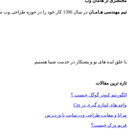
مختصری از هامان وب
تیم مهندسی هـامـان
در سال 1396 کار خود را در حوزه طراحی وب سایت و انجام پروژه های نوین ICT در شهر مقدس مشهد شروع کرد.
با خلق ایده های نو و پشتکار در خدمت شما هستیم.
تازه ترین مقالات
الگوریتم کبوتر گوگل چیست ؟
واحد های اندازه گیری در Css
مزایا و معایب طراحی وب سایت با وردپرس
فریم ورک چیست؟