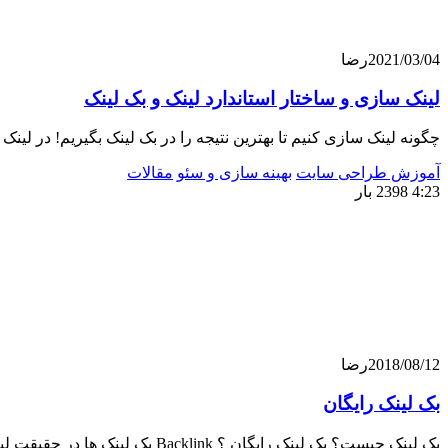
2021/03/04
رضا
لینک سازی و ساختار استاندارد لینک و بک لینک
چگونه لینک سازی کنیم تا بهترین نتیجه را در بک لینک بگیریم! در لینک
آموزش طراحی سایت
بهینه سازی و سئو
مقالات
4:23
2398 بار
2018/08/12
رضا
بک لینک رایگان
بک لینک چیست؟ بک لینک رایگان ؟ Backlink بک لینک ها در حقیقت لینک های خروجی از یک وب سایت به وب سایتی دیگر هستند! که ( بک