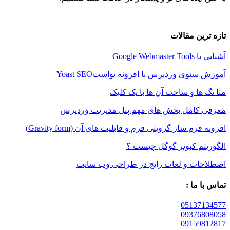
ین مقالات
Google W
وی وردپرس با افزونه یواستYoast SEO
ها و ساخت آن ها با یک کلیک
کامل بخش های مهم پنل مدیریت وردپرس
م ساز گرویتی فرم و قابلیت های آن (Gravity form)
م کبوتر گوگل چیست ؟
ات و لغات رایج در طراحی وب سایت
 ما :
05137
09376
09159