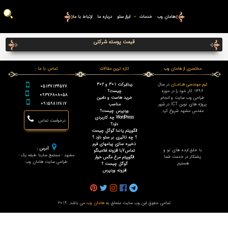
هامان وب
خدمات
ابزار سئو
درباره ما
ارتباط با ما
قیمت پوسته شرکتی
مختصری از هامان وب
تازه ترین مقالات
تماس با ما :
تیم مهندسی هـامـان
در سال
ریدایرکت 301 و 302
05137134577
1396 کار خود را در حوزه
چیست؟
09376808058
طراحی وب سایت و انجام
خرید هاست و دامین
09159812817
پروژه های نوین ICT در شهر
مناسب
مقدس مشهد شروع کرد.
وردپرس چیست؟
WordPress چه کاربردی
درخواست تماس
دارد؟
الگوریتم پاندا گوگل چیست
؟ چه تاثیری بر سئو دارد ؟
ذخیره سازی پیامهای فرم
آدرس :
با خلق ایده های نو و
تماس7با افزونه فلامینگو
مشهد - مجتمع ساینا طبقه یک -
پشتکار در خدمت شما
الگوریتم مرغ مگس خوار
طراحی سایت هامان وب
هستیم.
گوگل چیست ؟
افزونه وردپرس
تمامی حقوق این وب سایت متعلق به
هامان وب
می باشد. 2019