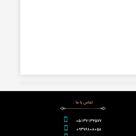
تماس با ما :
05137134577
09376808058