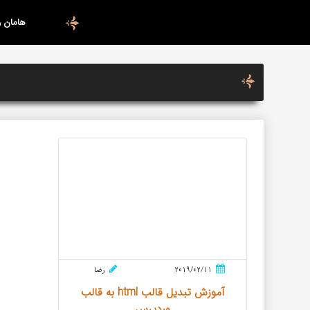
هامان 
2019/02/11
رضا
آموزش تبدیل قالب html به قالب
وردپرس