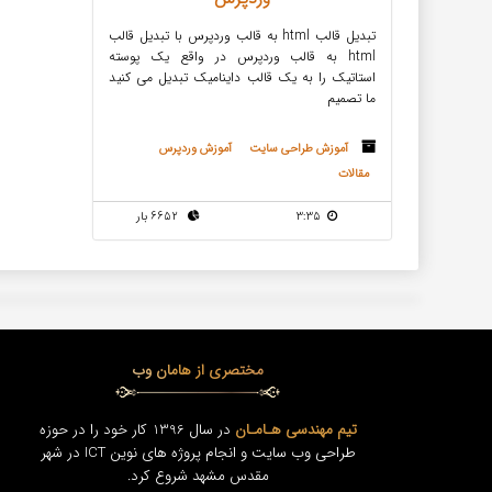
تبدیل قالب html به قالب وردپرس با تبدیل قالب
html به قالب وردپرس در واقع یک پوسته
استاتیک را به یک قالب داینامیک تبدیل می کنید
ما تصمیم
آموزش طراحی سایت
آموزش وردپرس
مقالات
3:35
6652 بار
مختصری از هامان وب
تیم مهندسی هـامـان
در سال 1396 کار خود را در حوزه
طراحی وب سایت و انجام پروژه های نوین ICT در شهر
مقدس مشهد شروع کرد.