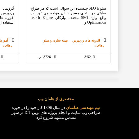
سئو یا SEO چیست؟ این سوالی است که هر طراح
گرویتی 
سایتی در ابتدای مسیر با آن مواجه می‌شود. در
وردپرس….
واقع واژه SEO مخفف واژگان search Engine
افزونه ه
Optimization و
استفاده ا
افزونه های وردپرس
بهینه سازی و سئو
آموزش
مقالات
مقالات
3:52
3726 بار
مختصری از هامان وب
تیم مهندسی هـامـان
در سال 1396 کار خود را در حوزه
طراحی وب سایت و انجام پروژه های نوین ICT در شهر
مقدس مشهد شروع کرد.