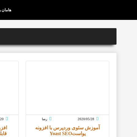
هامان 
2020/05/28
رضا
/20
آموزش سئوی وردپرس با افزونه
افزو
یواستYoast SEO
قابلیت 