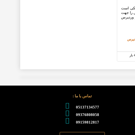
چکی است
ل را جهت
ر وردپرس
دپرس
تماس با ما :
05137134577
09376808058
09159812817