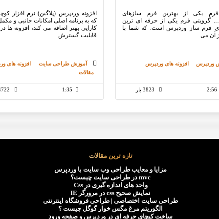
فرم یکی از بهترین فرم سازهای
افزونه وردپرس (پلاگین) نرم افزار کو
 گرویتی فرم یکی از حرفه ای ترین
که به برنامه اصلی امکانات جانبی و مکم
ای فرم ساز وردپرس است. که شما با
کارایی بهتر اضافه می کند، افزونه ها د
ز آن می
قابلیت گسترش
 وردپرس
افزونه های وردپرس
آموزش طراحی سایت
افزونه های ور
مقالات
2:56
3823 بار
1:35
4722 بار
تازه ترین مقالات
مزایا و معایب طراحی وب سایت با وردپرس
mvc در طراحی سایت چیست؟
واحد های اندازه گیری در Css
نمایش صحیح css در مرورگر IE
طراحی سایت اختصاصی | طراحی فروشگاه اینترنتی
الگوریتم مرغ مگس خوار گوگل چیست ؟
ساخت کپچای حرفه ای در وردپرس و صفحه ورود