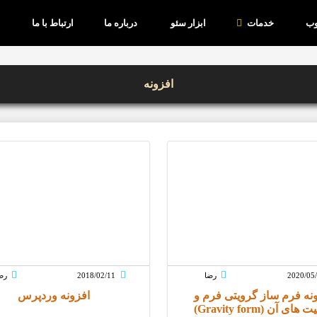
وب
خدمات
ابزار سئو
درباره ما
ارتباط با ما
افزونه
2020/05
رضا
2018/02/11
رض
نه فرم ساز گرویتی فرم و
افزونه وردپرس
های آن (Gravity form)