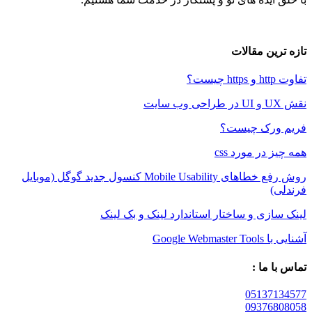
ین مقالات
رک چیست؟
در مورد css
روش رفع خطاهای Mobile Usability کنسول جدید گوگل (موبایل
زی و ساختار استاندارد لینک و بک لینک
Google W
 ما :
05137
09376