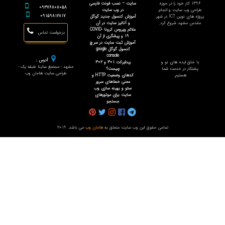
1396 کار خود را در حوزه
سایت – نصب فونت فارسی
09376808058
طراحی وب سایت و انجام
در وب سایت
09159812817
پروژه های نوین ICT در شهر
آموزش کنسول جدید گوگل
مقدس مشهد شروع کرد.
و آنالیز سایت در آن
علائم ویروس کرونا COVID-
درخواست تماس
19 و پیشگری از آن
آموزش ثبت سایت در سرچ
کنسول گوگل google
console
آدرس :
با خلق ایده های نو و
ریدایرکت 301 و 302
مشهد - مجتمع ساینا طبقه یک -
پشتکار در خدمت شما
چیست؟
طراحی سایت هامان وب
هستیم.
کدهای وضعیت HTTP و
معنی خطاهای سرور
سئو و بهینه سازی وب
سایت برای موتورهای
جستجو
تمامی حقوق این وب سایت متعلق به
هامان وب
می باشد. 2019