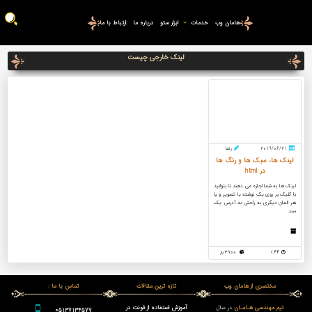
هامان وب
خدمات
ابزار سئو
درباره ما
ارتباط با ما
لینک خارجی چیست
2019/06/21
رضا
لینک ها، سبک ها و رنگ ها
در html
لینک ها به شما اجازه می دهند تا بتوانید
با کلیک بر روی یک نوشته یا تصویر و یا
هر المان دیگری به راحتی به آدرس یک
سند
1:44
3700 بار
مختصری از هامان وب
تازه ترین مقالات
تماس با ما :
تیم مهندسی هـامـان
در سال
آموزش استفاده از فونت در
05137134577