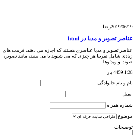
201
رضا
صویر و مدیا در html
صویر و مدیا عناصری هستند که اجازه می دهند، فرمت های
امل تقریبا هر چیزی که می شنوید یا می بینید، مانند تصویر،
ویدئوها
ام خانوادگی
همراه
ت