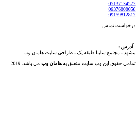
05137
09376
09159
ست تماس
:
 مجتمع ساینا طبقه یک - طراحی سایت هامان وب
حقوق این وب سایت متعلق به
هامان وب
می باشد. 2019