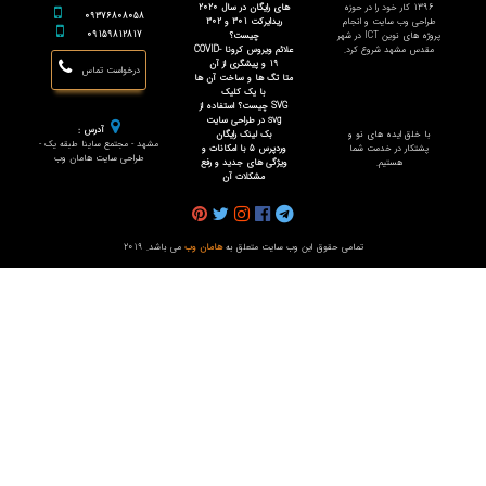
1396 کار خود را در حوزه
های رایگان در سال 2020
09376808058
طراحی وب سایت و انجام
ریدایرکت 301 و 302
09159812817
پروژه های نوین ICT در شهر
چیست؟
مقدس مشهد شروع کرد.
علائم ویروس کرونا COVID-
19 و پیشگری از آن
درخواست تماس
متا تگ ها و ساخت آن ها
با یک کلیک
SVG چیست؟ استفاده از
svg در طراحی سایت
آدرس :
با خلق ایده های نو و
بک لینک رایگان
مشهد - مجتمع ساینا طبقه یک -
پشتکار در خدمت شما
وردپرس 5 با امکانات و
طراحی سایت هامان وب
هستیم.
ویژگی های جدید و رفع
مشکلات آن
تمامی حقوق این وب سایت متعلق به
هامان وب
می باشد. 2019