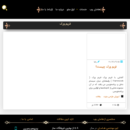
هامان وب
خدمات
ابزار سئو
درباره ما
ارتباط با ما
فریم ورک
2018/09/05
رضا
فریم ورک چیست؟
آشنایی با فریم ورک فریم ورک (
Framework ) واسطه‌ای میان سیستم
عامل و برنامه‌نویس می باشد که در آن
مجموعه‌ هایی از کتابخانه‌ها و قوانین برای
برنامه‌نویسی
آموزش طراحی سایت
مقالات
2:25
6643 بار
مختصری از هامان وب
تازه ترین مقالات
تماس با ما :
تیم مهندسی هـامـان
در سال
8 تا از بهترین فروشگاه ساز
05137134577