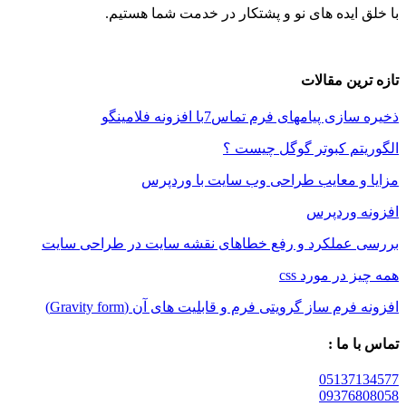
ایده های نو و پشتکار در خدمت شما هستیم.
ین مقالات
 پیامهای فرم تماس7با افزونه فلامینگو
م کبوتر گوگل چیست ؟
و معایب طراحی وب سایت با وردپرس
 وردپرس
عملکرد و رفع خطاهای نقشه سایت در طراحی سایت
در مورد css
م ساز گرویتی فرم و قابلیت های آن (Gravity form)
 ما :
05137
09376