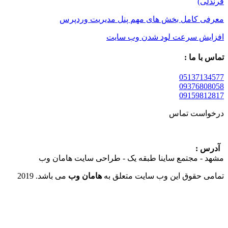
کامل بخش های مهم پنل مدیریت وردپرس
 سرعت لود شدن وب سایت
 ما :
05137
09376
09159
ست تماس
:
 مجتمع ساینا طبقه یک - طراحی سایت هامان وب
حقوق این وب سایت متعلق به
هامان وب
می باشد. 2019