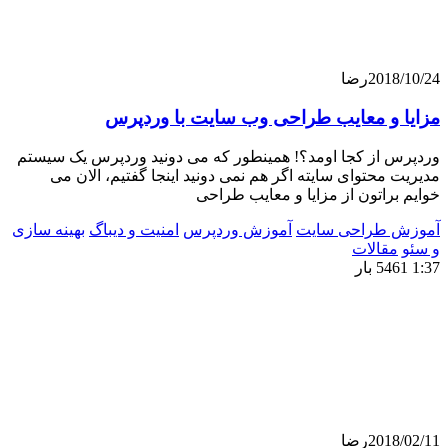
201
رضا
 و معایب طراحی وب سایت با وردپرس
 از کجا اومد؟! همینطور که می دونید وردپرس یک سیستم
محتوای سایته اگر هم نمی دونید اینجا گفتیم، الان می
راتون از مزایا و معایب طراحی
 طراحی سایت
آموزش وردپرس
امنیت و دیباگ
بهینه سازی
قالات
201
رضا