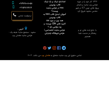
1396 کار خود را در حوزه
استاندارد لینک و بک لینک
09376808058
طراحی وب سایت و انجام
قالب وردپرس
09159812817
پروژه های نوین ICT در شهر
mvc در طراحی سایت
مقدس مشهد شروع کرد.
چیست؟
آموزش تبدیل قالب html به
درخواست تماس
قالب وردپرس
همه چیز در مورد css
کاربرد های CDN چیست و
چه مزایایی دارد ؟
آدرس :
با خلق ایده های نو و
طراحی سایت اختصاصی |
مشهد - مجتمع ساینا طبقه یک -
پشتکار در خدمت شما
طراحی فروشگاه اینترنتی
طراحی سایت هامان وب
هستیم.
تمامی حقوق این وب سایت متعلق به
هامان وب
می باشد. 2019