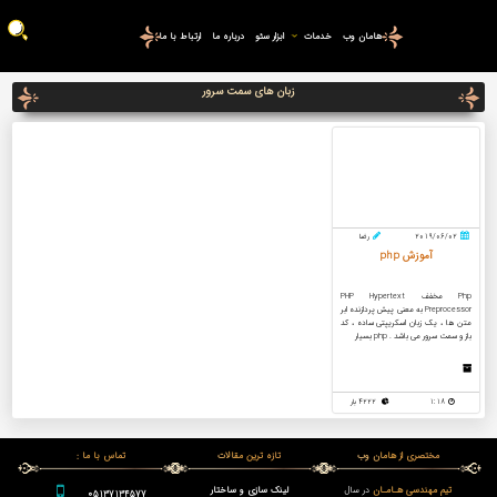
هامان وب
خدمات
ابزار سئو
درباره ما
ارتباط با ما
زبان های سمت سرور
2019/06/02
رضا
آموزش php
Php مخفف PHP Hypertext
Preprocessor به معنی پیش پردازنده ابر
متن ها ، یک زبان اسکریپتی ساده ، کد
باز و سمت سرور می باشد . php بسیار
1:18
4222 بار
مختصری از هامان وب
تازه ترین مقالات
تماس با ما :
تیم مهندسی هـامـان
در سال
لینک سازی و ساختار
05137134577