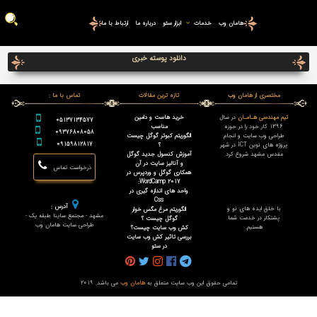
هامان وب
خدمات
ابزار سئو
درباره ما
ارتباط با ما
دانلود پوسته خبری
مختصری از هامان وب
تازه ترین مقالات
تماس با ما :
تیم مهندسی هـامـان
در سال
خرید هاست و دامین
05137134577
1396 کار خود را در حوزه
مناسب
09376808058
طراحی وب سایت و انجام
الگوریتم کبوتر گوگل چیست
09159812817
پروژه های نوین ICT در شهر
؟
مقدس مشهد شروع کرد.
آموزش کنسول جدید گوگل
و آنالیز سایت در آن
درخواست تماس
همکاری گوگل و وردپرس در
WordCamp 2017:
واحد های اندازه گیری در
Css
آدرس :
با خلق ایده های نو و
الگوریتم مرغ مگس خوار
مشهد - مجتمع ساینا طبقه یک -
پشتکار در خدمت شما
گوگل چیست ؟
طراحی سایت هامان وب
هستیم.
کش وب سایت چیست؟
بررسی تاثیر کش وب سایت
در سئو
تمامی حقوق این وب سایت متعلق به
هامان وب
می باشد. 2019