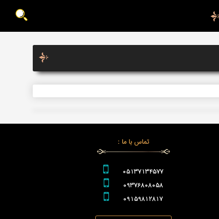
تماس با ما :
05137134577
09376808058
09159812817