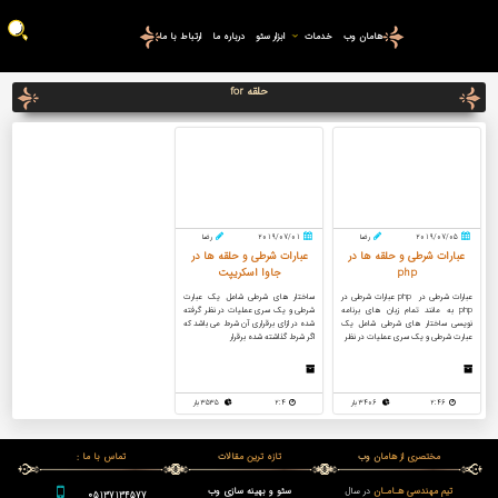
هامان وب
خدمات
ابزار سئو
درباره ما
ارتباط با ما
حلقه for
2019/07/05
رضا
2019/07/01
رضا
عبارات شرطی و حلقه ها در
عبارات شرطی و حلقه ها در
php
جاوا اسکریپت
عبارات شرطی در php عبارات شرطی در
ساختار های شرطی شامل یک عبارت
php به مانند تمام زبان های برنامه
شرطی و یک سری عملیات در نظر گرفته
نویسی ساختار های شرطی شامل یک
شده در ازای برقراری آن شرط می باشد که
عبارت شرطی و یک سری عملیات در نظر
اگر شرط گذاشته شده برقرار
2:46
3406 بار
2:4
3535 بار
مختصری از هامان وب
تازه ترین مقالات
تماس با ما :
تیم مهندسی هـامـان
در سال
سئو و بهینه سازی وب
05137134577