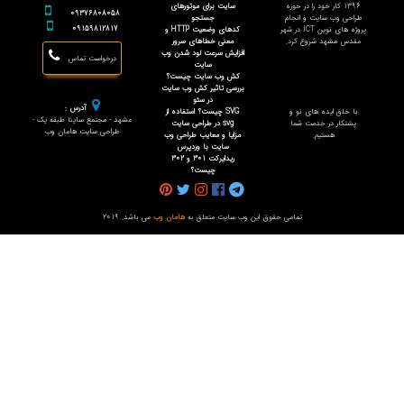
1396 کار خود را در حوزه
سایت برای موتورهای
09376808058
طراحی وب سایت و انجام
جستجو
09159812817
پروژه های نوین ICT در شهر
کدهای وضعیت HTTP و
مقدس مشهد شروع کرد.
معنی خطاهای سرور
افزایش سرعت لود شدن وب
درخواست تماس
سایت
کش وب سایت چیست؟
بررسی تاثیر کش وب سایت
در سئو
آدرس :
با خلق ایده های نو و
SVG چیست؟ استفاده از
مشهد - مجتمع ساینا طبقه یک -
پشتکار در خدمت شما
svg در طراحی سایت
طراحی سایت هامان وب
هستیم.
مزایا و معایب طراحی وب
سایت با وردپرس
ریدایرکت 301 و 302
چیست؟
تمامی حقوق این وب سایت متعلق به
هامان وب
می باشد. 2019