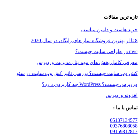
ین مقالات
است و دامین مناسب
کامل بخش های مهم پنل مدیریت وردپرس
سایت چیست؟ بررسی تاثیر کش وب سایت در سئو
WordPre چه کاربردی دارد؟
 وردپرس
 ما :
05137
09376
09159