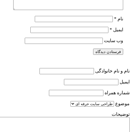
ل
*
 سایت
ام خانوادگی
همراه
ت