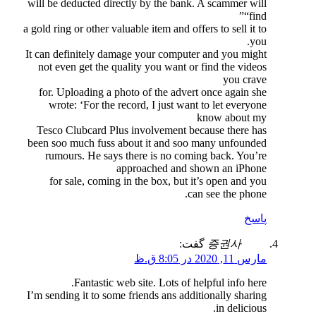
will be deducted directly by the bank. A scammer will
“find”
سایت شرکتی لوکس
a gold ring or other valuable item and offers to sell it to
دموی سایت
جزئیات
سفارش سایت
you.
It can definitely damage your computer and you might
not even get the quality you want or find the videos
you crave
فروشگاه ووداستوک
for. Uploading a photo of the advert once again she
wrote: ‘For the record, I just want to let everyone
know about my
Tesco Clubcard Plus involvement because there has
been soo much fuss about it and soo many unfounded
rumours. He says there is no coming back. You’re
approached and shown an iPhone
for sale, coming in the box, but it’s open and you
can see the phone.
پاسخ
증권사
گفت:
مارس 11, 2020 در 8:05 ق.ظ
Fantastic web site. Lots of helpful info here.
I’m sending it to some friends ans additionally sharing
in delicious.