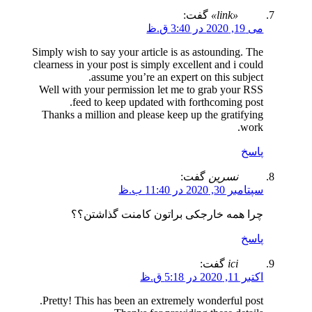
«link»
گفت:
می 19, 2020 در 3:40 ق.ظ
Simply wish to say your article is as astounding. The
clearness in your post is simply excellent and i could
assume you’re an expert on this subject.
دموی سایت
جزئیات
سفارش سایت
Well with your permission let me to grab your RSS
feed to keep updated with forthcoming post.
Thanks a million and please keep up the gratifying
سایت شرکتی آچار
work.
دموی سایت
جزئیات
سفارش سایت
پاسخ
نسرین
گفت:
سایت فروشگاهی کابل
سپتامبر 30, 2020 در 11:40 ب.ظ
چرا همه خارجکی براتون کامنت گذاشتن؟؟
پاسخ
ici
گفت:
اکتبر 11, 2020 در 5:18 ق.ظ
Pretty! This has been an extremely wonderful post.