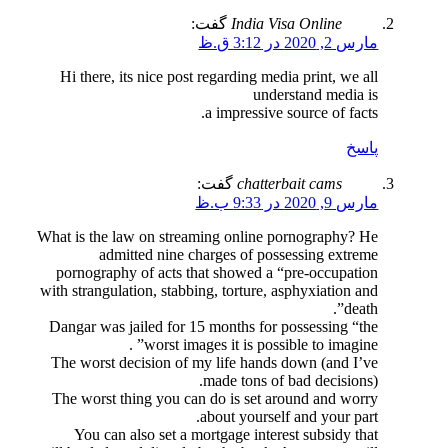
India Visa Online
گفت:
مارس 2, 2020 در 3:12 ق.ظ
قالب فروشگاهی ارگانیک
Hi there, its nice post regarding media print, we all
understand media is
a impressive source of facts.
پاسخ
chatterbait cams
گفت:
مارس 9, 2020 در 9:33 ب.ظ
What is the law on streaming online pornography? He
admitted nine charges of possessing extreme
pornography of acts that showed a “pre-occupation
with strangulation, stabbing, torture, asphyxiation and
death”.
Dangar was jailed for 15 months for possessing “the
دموی سایت
جزئیات
سفارش سایت
worst images it is possible to imagine” .
The worst decision of my life hands down (and I’ve
made tons of bad decisions).
The worst thing you can do is set around and worry
about yourself and your part.
دموی سایت
جزئیات
سفارش سایت
You can also set a mortgage interest subsidy that