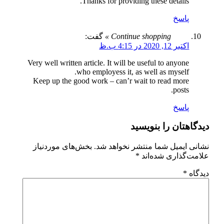
Thanks for providing these details.
پاسخ
Continue shopping »
گفت:
اکتبر 12, 2020 در 4:15 ب.ظ
Very well written article. It will be useful to anyone
who employess it, as well as myself.
Keep up the good work – can’r wait to read more
posts.
دموی سایت
جزئیات
سفارش سایت
پاسخ
گاهتان را بنویسید
دموی سایت
جزئیات
سفارش سایت
ی ایمیل شما منتشر نخواهد شد.
بخش‌های موردنیاز
ت‌گذاری شده‌اند
*
اه
*