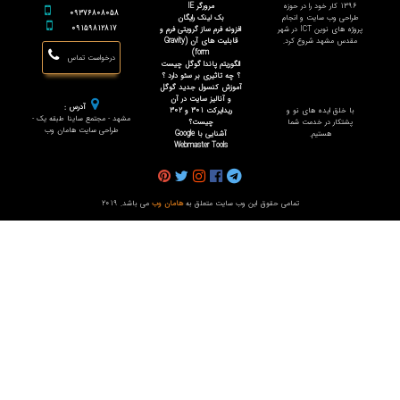
1396 کار خود را در حوزه
مرورگر IE
09376808058
طراحی وب سایت و انجام
بک لینک رایگان
09159812817
پروژه های نوین ICT در شهر
افزونه فرم ساز گرویتی فرم و
مقدس مشهد شروع کرد.
قابلیت های آن (Gravity
form)
درخواست تماس
الگوریتم پاندا گوگل چیست
؟ چه تاثیری بر سئو دارد ؟
آموزش کنسول جدید گوگل
و آنالیز سایت در آن
آدرس :
با خلق ایده های نو و
ریدایرکت 301 و 302
مشهد - مجتمع ساینا طبقه یک -
پشتکار در خدمت شما
چیست؟
طراحی سایت هامان وب
هستیم.
آشنایی با Google
Webmaster Tools
تمامی حقوق این وب سایت متعلق به
هامان وب
می باشد. 2019