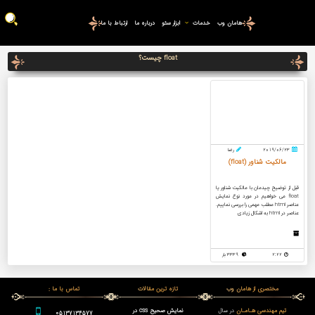
هامان وب
خدمات
ابزار سئو
درباره ما
ارتباط با ما
float چیست؟
2019/06/23
رضا
مالکیت شناور (float)
قبل از توضیح چیدمان با مالکیت شناور یا
float می خواهیم در مورد نوع نمایش
عناصر html مطلب مهمی را بررسی نماییم.
عناصر در html به اشکال زیادی
2:22
3339 بار
مختصری از هامان وب
تازه ترین مقالات
تماس با ما :
تیم مهندسی هـامـان
در سال
نمایش صحیح css در
05137134577