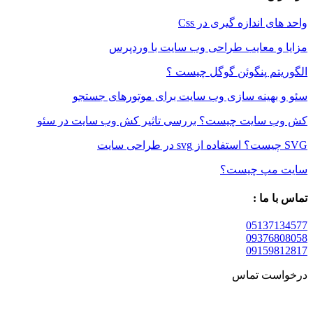
واحد های اندازه گیری در Css
مزایا و معایب طراحی وب سایت با وردپرس
الگوریتم پنگوئن گوگل چیست ؟
سئو و بهینه سازی وب سایت برای موتورهای جستجو
کش وب سایت چیست؟ بررسی تاثیر کش وب سایت در سئو
SVG چیست؟ استفاده از svg در طراحی سایت
سایت مپ چیست؟
تماس با ما :
05137134577
09376808058
09159812817
درخواست تماس