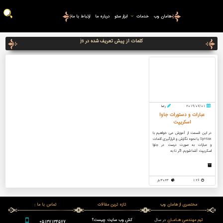
هامان وب
خدمات
ابزار سئو
درباره ما
ارتباط با ما
کلمات از پیش تعریف شده در js
2019/07/01
رضا
عبارات و دستورات جاوا
اسکریپت
در این قسمت از آموزش می خواهیم با
Syntax یا نحوه نگارش و قرارگیری کلمات
و عبارات به صورت درست در جاوا
اسکریپت آشنا شویم. اگر تا به
1:26
3023 بار
مختصری از هامان وب
تازه ترین مقالات
تماس با ما :
تیم مهندسی هـامـان
در سال
کش وب سایت چیست؟
05137134577