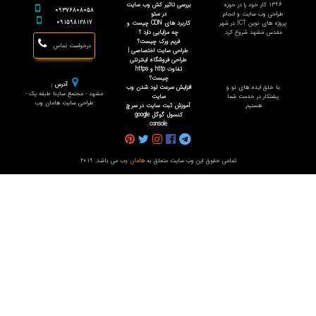
1396 کار خود را در حوزه
بررسی تاثیر کش وب سایت
09376808058
طراحی وب سایت و انجام
در سئو
09159812817
پروژه های نوین ICT در شهر
کاربرد های CDN چیست و
مقدس مشهد شروع کرد.
چه مزایایی دارد ؟
فریم ورک چیست؟
درخواست تماس
طراحی سایت اختصاصی |
طراحی فروشگاه اینترنتی
تفاوت http و https
چیست؟
آدرس :
با خلق ایده های نو و
افزایش سرعت لود شدن وب
مشهد - مجتمع ساینا طبقه یک -
پشتکار در خدمت شما
سایت
طراحی سایت هامان وب
هستیم.
آموزش ثبت سایت در سرچ
کنسول گوگل google
console
تمامی حقوق این وب سایت متعلق به
هامان وب
می باشد. 2019