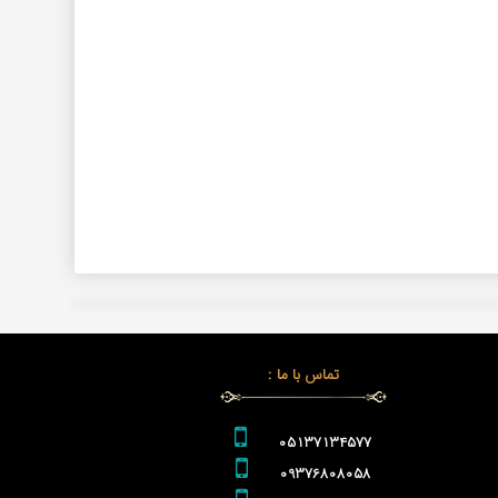
تماس با ما :
05137134577
09376808058