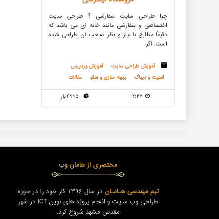
چرا طراحی سایت سفارشی ؟ طراحی سایت
اختصاصی و سفارشی مانند خانه‌ ای می باشد که
دقیقاً مطابق با نیاز و نظر صاحب آن طراحی شده
است. اگر
آموزش طراحی سایت
آموزش وردپرس
امنیت و دیباگ
بهینه سازی و سئو
مقالات
2:27
4995 بار
مختصری از هامان وب
تیم مهندسی هـامـان
در سال 1396 کار خود را در حوزه
طراحی وب سایت و انجام پروژه های نوین ICT در شهر
مقدس مشهد شروع کرد.