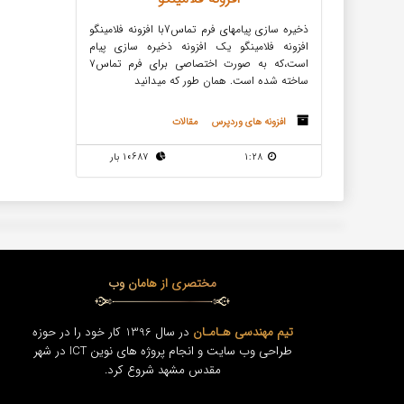
ذخیره سازی پیامهای فرم تماس7با افزونه فلامینگو
افزونه فلامینگو یک افزونه ذخیره سازی پیام
است،که به صورت اختصاصی برای فرم تماس۷
ساخته شده است. همان طور که میدانید
افزونه های وردپرس
مقالات
1:28
10687 بار
مختصری از هامان وب
تیم مهندسی هـامـان
در سال 1396 کار خود را در حوزه
طراحی وب سایت و انجام پروژه های نوین ICT در شهر
مقدس مشهد شروع کرد.