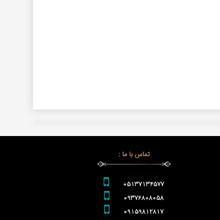
تماس با ما :
05137134577
09376808058
09159812817