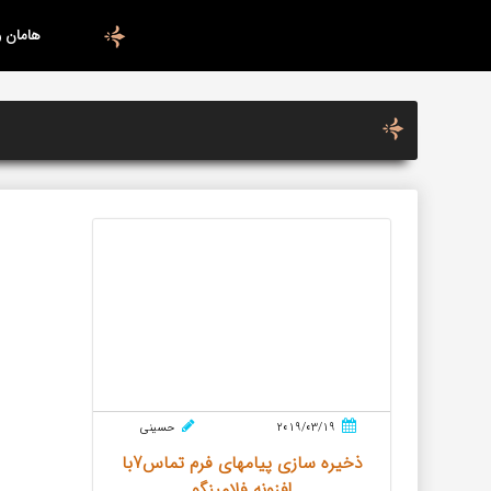
هامان 
2019/03/19
حسینی
ذخیره سازی پیامهای فرم تماس7با
افزونه فلامینگو