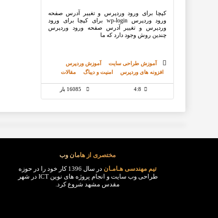
کپچا برای ورود وردپرس و تغییر آدرس صفحه
ورود وردپرس wp-login برای کپچا برای ورود
وردپرس و تغییر آدرس صفحه ورود وردپرس
چندین روش وجود دارد که ما
آموزش طراحی سایت
آموزش وردپرس
افزونه های وردپرس
امنیت و دیباگ
مقالات
4:8
16085 بار
مختصری از هامان وب
تیم مهندسی هـامـان
در سال 1396 کار خود را در حوزه
طراحی وب سایت و انجام پروژه های نوین ICT در شهر
مقدس مشهد شروع کرد.