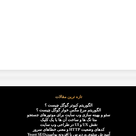
تازه ترین مقالات
الگوریتم کبوتر گوگل چیست ؟
الگوریتم مرغ مگس خوار گوگل چیست ؟
سئو و بهینه سازی وب سایت برای موتورهای جستجو
متا تگ ها و ساخت آن ها با یک کلیک
نقش UX و UI در طراحی وب سایت
کدهای وضعیت HTTP و معنی خطاهای سرور
آموزش سئوی وردپرس با افزونه یواستYoast SEO