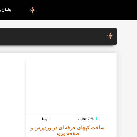
هامان 
2018/12/30
رضا
ساخت کپچای حرفه ای در وردپرس و
صفحه ورود