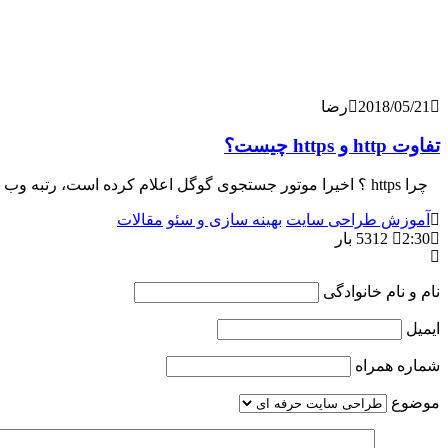
2018/05/21
رضا
تفاوت http و https چیست؟
چرا https ؟ اخیرا موتور جستجوی گوگل اعلام کرده است، رتبه وب سایت هایی که از پروتکل https استفاده نمی کنند را کاهش می دهد. به همین
آموزش طراحی سایت
بهینه سازی و سئو
مقالات
2:30
5312 بار
نام و نام خانوادگی
ایمیل
شماره همراه
موضوع