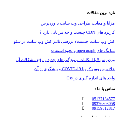
تازه ترین مقالات
مزایا و معایب طراحی وب سایت با وردپرس
کاربرد های CDN چیست و چه مزایایی دارد ؟
کش وب سایت چیست؟ بررسی تاثیر کش وب سایت در سئو
متا تگ های open graph و نحوه استفاده
وردپرس 5 با امکانات و ویژگی های جدید و رفع مشکلات آن
علائم ویروس کرونا COVID-19 و پیشگری از آن
واحد های اندازه گیری در Css
تماس با ما :
05137134577
09376808058
09159812817