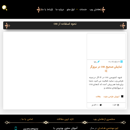
هامان وب
خدمات
ابزار سئو
درباره ما
ارتباط با ما
نحوه استفاده از css
2018/05/09
رضا
نمایش صحیح css در مرورگر
IE
شیوه کدنویسی css در IE: اگر در زمینه
طراحی وب سایت فعالیت می کنید، حتما
برای شما هم پیش آمده که کدهای css
در مرورگرهای مختلف و
آموزش طراحی سایت
مقالات
1:54
5411 بار
مختصری از هامان وب
تازه ترین مقالات
تماس با ما :
تیم مهندسی هـامـان
در سال
آموزش سئوی وردپرس با
05137134577