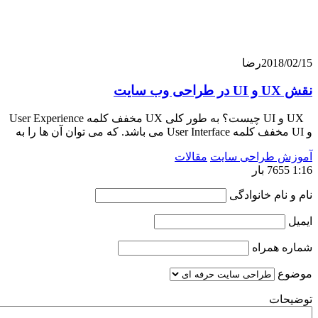
201
رضا
UX و UI چیست؟ به طور کلی UX مخفف کلمه User Experience
 طراحی سایت
مقالات
ام خانوادگی
همراه
ت