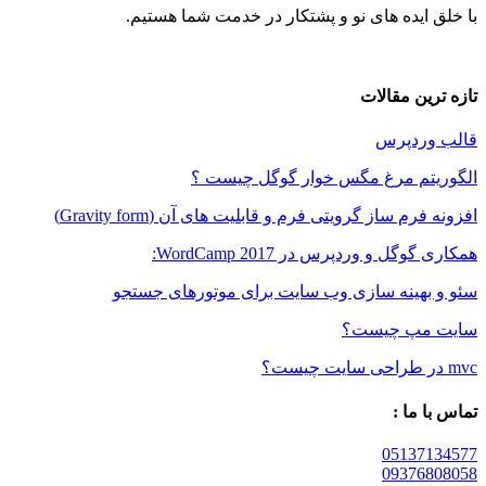
ایده های نو و پشتکار در خدمت شما هستیم.
ین مقالات
ردپرس
تم مرغ مگس خوار گوگل چیست ؟
م ساز گرویتی فرم و قابلیت های آن (Gravity form)
ل و وردپرس در WordCamp 2017:
بهینه سازی وب سایت برای موتورهای جستجو
مپ چیست؟
 ما :
05137
09376