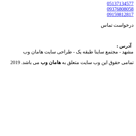
05137
09376
09159
ست تماس
:
 مجتمع ساینا طبقه یک - طراحی سایت هامان وب
حقوق این وب سایت متعلق به
هامان وب
می باشد. 2019