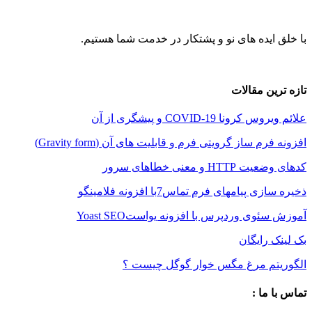
ایده های نو و پشتکار در خدمت شما هستیم.
ین مقالات
نا COVID-19 و پیشگری از آن
م ساز گرویتی فرم و قابلیت های آن (Gravity form)
 و معنی خطاهای سرور
 پیامهای فرم تماس7با افزونه فلامینگو
وی وردپرس با افزونه یواستYoast SEO
 رایگان
تم مرغ مگس خوار گوگل چیست ؟
 ما :