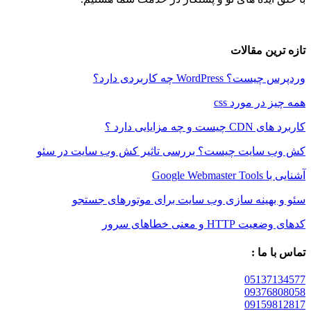
ین مقالات
WordPre چه کاربردی دارد؟
در مورد css
 مزایایی دارد ؟
سایت چیست؟ بررسی تاثیر کش وب سایت در سئو
Google W
بهینه سازی وب سایت برای موتورهای جستجو
 و معنی خطاهای سرور
 ما :
05137
09376
09159