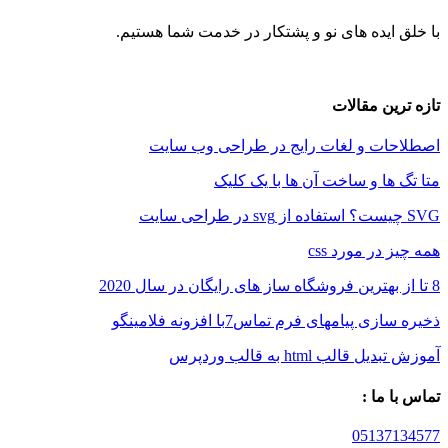
ایده های نو و پشتکار در خدمت شما هستیم.
ین مقالات
ات و لغات رایج در طراحی وب سایت
ها و ساخت آن ها با یک کلیک
در مورد css
 پیامهای فرم تماس7با افزونه فلامینگو
الب html به قالب وردپرس
 ما :
05137