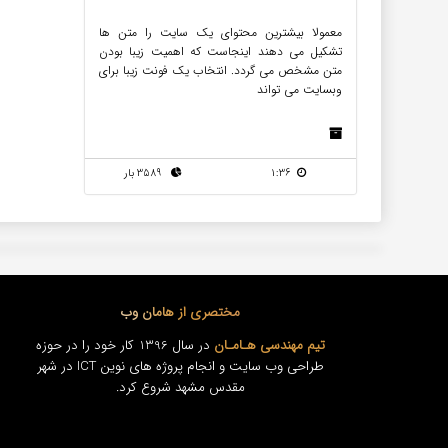
معمولا بیشترین محتوای یک سایت را متن ها
تشکیل می دهند اینجاست که اهمیت زیبا بودن
متن مشخص می گردد. انتخاب یک فونت زیبا برای
وبسایت می تواند
1:36
3589 بار
مختصری از هامان وب
تیم مهندسی هـامـان
در سال 1396 کار خود را در حوزه
طراحی وب سایت و انجام پروژه های نوین ICT در شهر
مقدس مشهد شروع کرد.