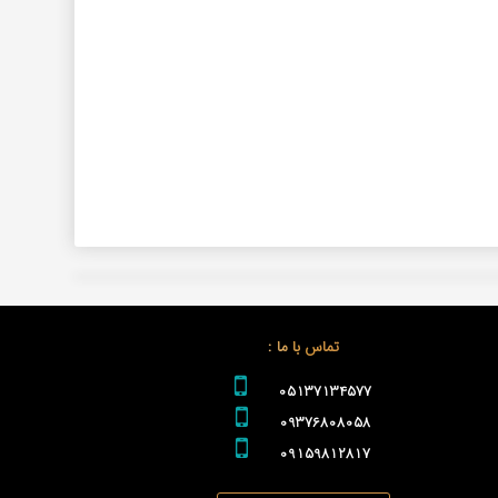
تماس با ما :
05137134577
09376808058
09159812817